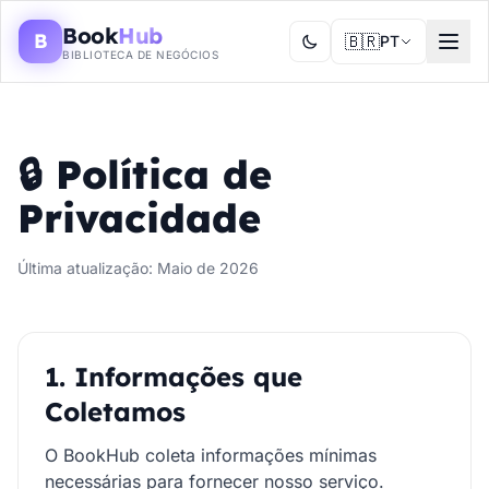
Book
Hub
B
🇧🇷
PT
BIBLIOTECA DE NEGÓCIOS
🔒 Política de
Privacidade
Última atualização: Maio de 2026
1. Informações que
Coletamos
O BookHub coleta informações mínimas
necessárias para fornecer nosso serviço.