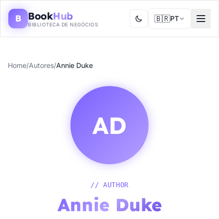
Book
Hub
B
🇧🇷
PT
BIBLIOTECA DE NEGÓCIOS
Home
/
Autores
/
Annie Duke
AD
// AUTHOR
Annie Duke