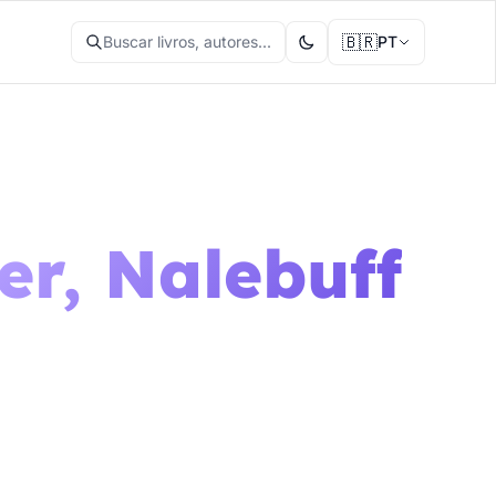
🇧🇷
Buscar livros, autores...
PT
r, Nalebuff