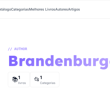
tálogo
Categorias
Melhores Livros
Autores
Artigos
// AUTHOR
Brandenburge
1
1
📚
📂
livros
Categorias