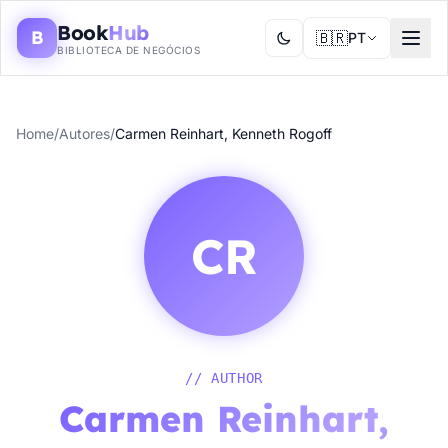
Book
Hub
B
🇧🇷
PT
BIBLIOTECA DE NEGÓCIOS
Home
/
Autores
/
Carmen Reinhart, Kenneth Rogoff
CR
// AUTHOR
Carmen Reinhart,