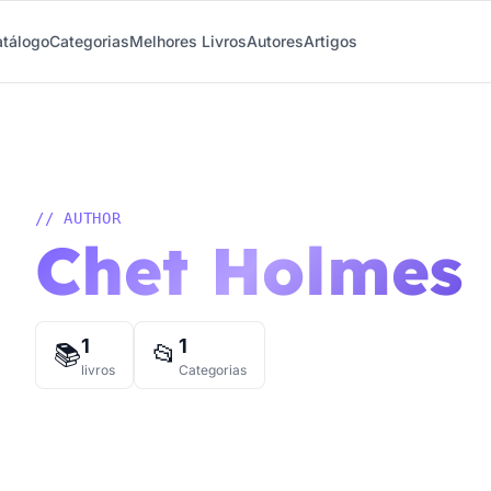
tálogo
Categorias
Melhores Livros
Autores
Artigos
// AUTHOR
Chet Holmes
1
1
📚
📂
livros
Categorias