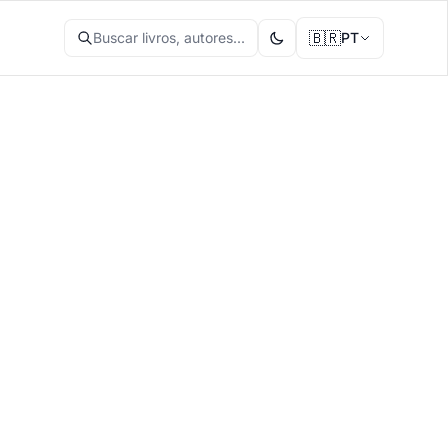
🇧🇷
Buscar livros, autores...
PT