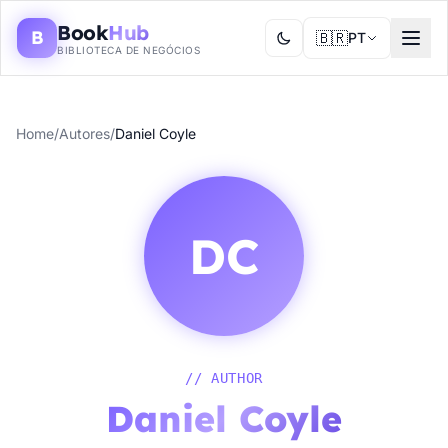
Book
Hub
B
🇧🇷
PT
BIBLIOTECA DE NEGÓCIOS
Home
/
Autores
/
Daniel Coyle
DC
// AUTHOR
Daniel Coyle