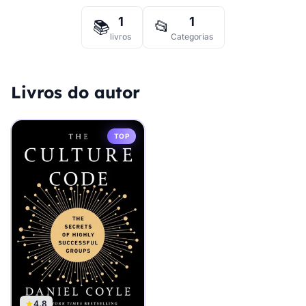
1
1
📚
📂
livros
Categorias
Livros do autor
TOP
4.8