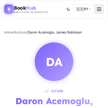
Book
Hub
B
🇧🇷
PT
BIBLIOTECA DE NEGÓCIOS
Home
/
Autores
/
Daron Acemoglu, James Robinson
DA
// AUTHOR
Daron Acemoglu,