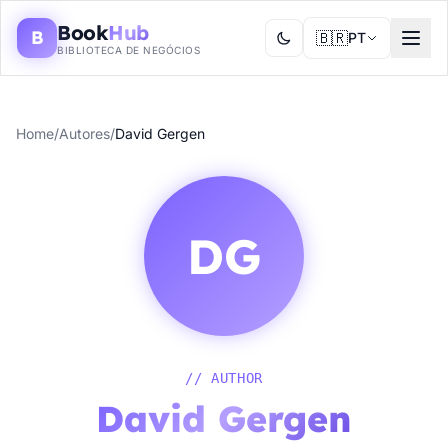
Book
Hub
B
🇧🇷
PT
BIBLIOTECA DE NEGÓCIOS
Home
/
Autores
/
David Gergen
DG
// AUTHOR
David Gergen