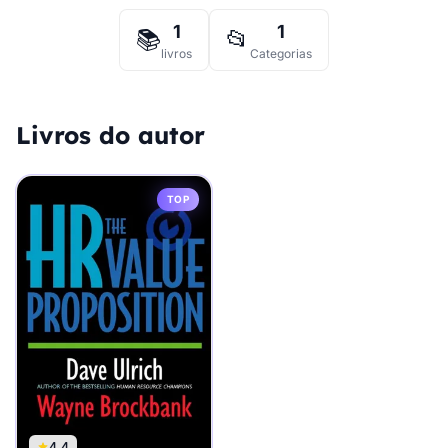
1
1
📚
📂
livros
Categorias
Livros do autor
TOP
4.4