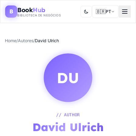
Book
Hub
B
🇧🇷
PT
BIBLIOTECA DE NEGÓCIOS
Home
/
Autores
/
David Ulrich
DU
// AUTHOR
David Ulrich