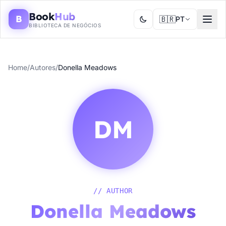
Book
Hub
B
🇧🇷
PT
BIBLIOTECA DE NEGÓCIOS
Home
/
Autores
/
Donella Meadows
DM
// AUTHOR
Donella Meadows