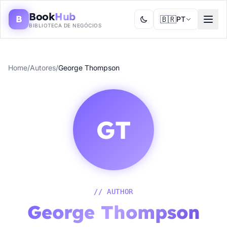
Book
Hub
B
🇧🇷
PT
BIBLIOTECA DE NEGÓCIOS
Home
/
Autores
/
George Thompson
GT
// AUTHOR
George Thompson