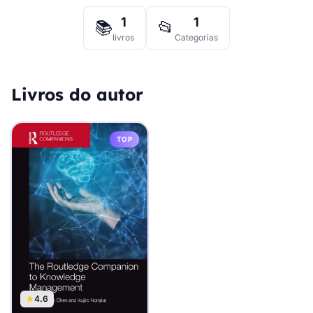
1
1
📚
📂
livros
Categorias
Livros do autor
TOP
4.6