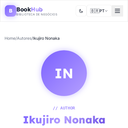
Book
Hub
B
🇧🇷
PT
BIBLIOTECA DE NEGÓCIOS
Home
/
Autores
/
Ikujiro Nonaka
IN
// AUTHOR
Ikujiro Nonaka