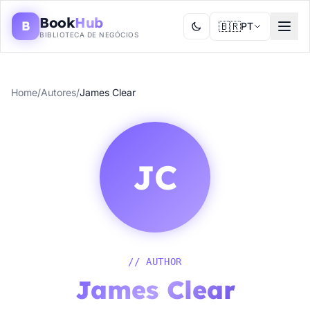
Book
Hub
B
🇧🇷
PT
BIBLIOTECA DE NEGÓCIOS
Home
/
Autores
/
James Clear
JC
// AUTHOR
James Clear