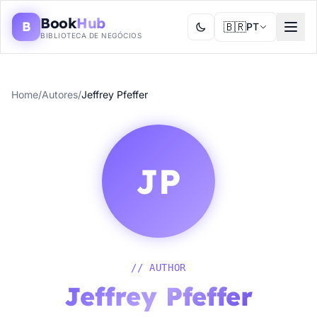
Book
Hub
B
🇧🇷
PT
BIBLIOTECA DE NEGÓCIOS
Home
/
Autores
/
Jeffrey Pfeffer
JP
// AUTHOR
Jeffrey Pfeffer