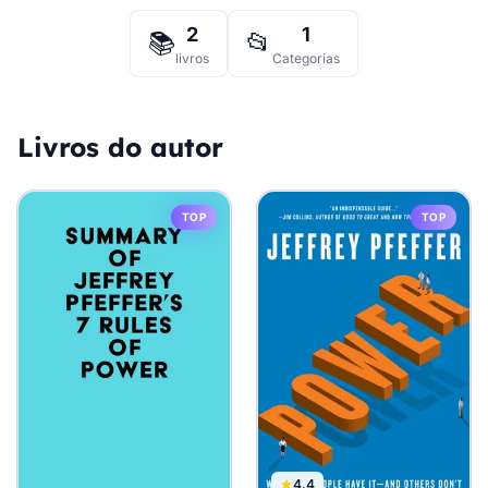
2
1
📚
📂
livros
Categorias
Livros do autor
TOP
TOP
4.4