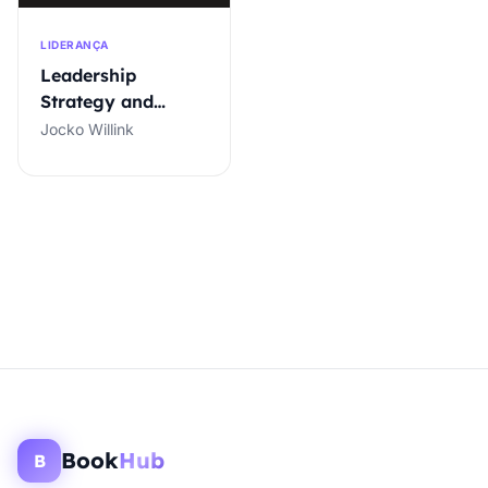
LIDERANÇA
Leadership
Strategy and
Tactics
Jocko Willink
Book
Hub
B