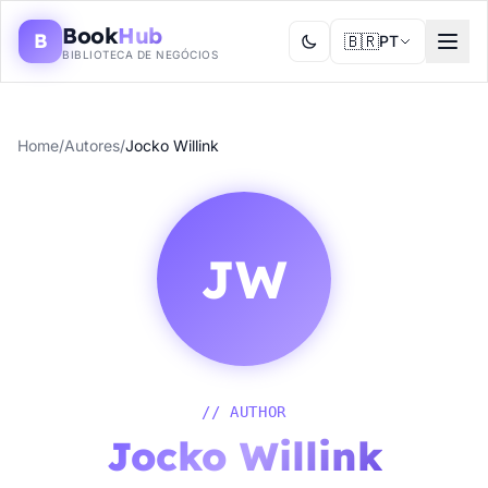
Book
Hub
B
🇧🇷
PT
BIBLIOTECA DE NEGÓCIOS
Home
/
Autores
/
Jocko Willink
JW
// AUTHOR
Jocko Willink