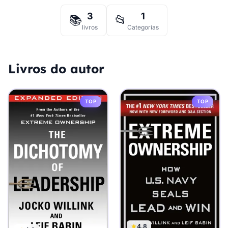
3
1
📚
📂
livros
Categorias
Livros do autor
TOP
TOP
4.8