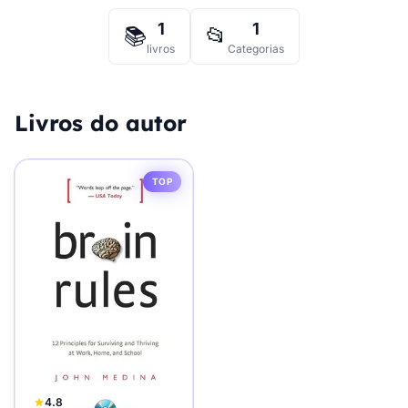
1
1
📚
📂
livros
Categorias
Livros do autor
TOP
4.8