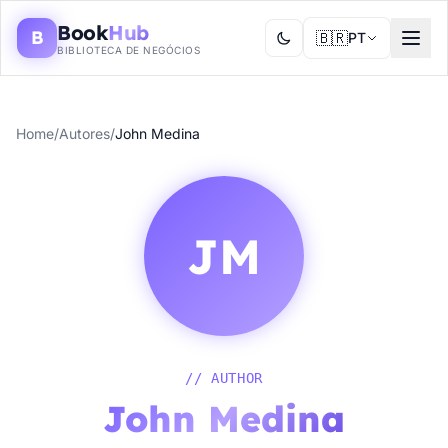
Book
Hub
B
🇧🇷
PT
BIBLIOTECA DE NEGÓCIOS
Home
/
Autores
/
John Medina
JM
// AUTHOR
John Medina