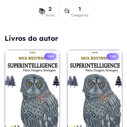
2
1
📚
📂
livros
Categorias
Livros do autor
TOP
TOP
4.9
4.5