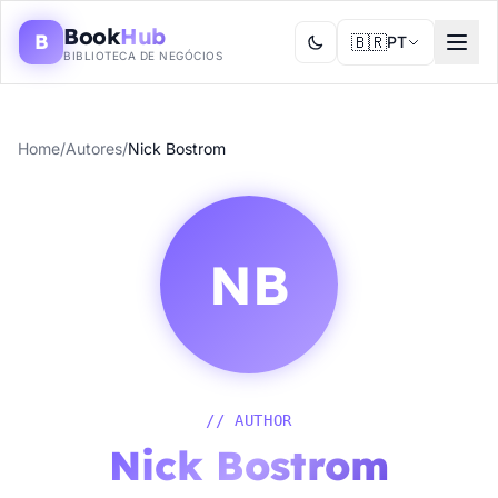
Book
Hub
B
🇧🇷
PT
BIBLIOTECA DE NEGÓCIOS
Home
/
Autores
/
Nick Bostrom
NB
// AUTHOR
Nick Bostrom