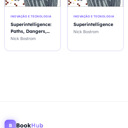
INOVAÇÃO E TECNOLOGIA
INOVAÇÃO E TECNOLOGIA
Superintelligence:
Superintelligence
Paths, Dangers,
Nick Bostrom
Strategies
Nick Bostrom
Book
Hub
B