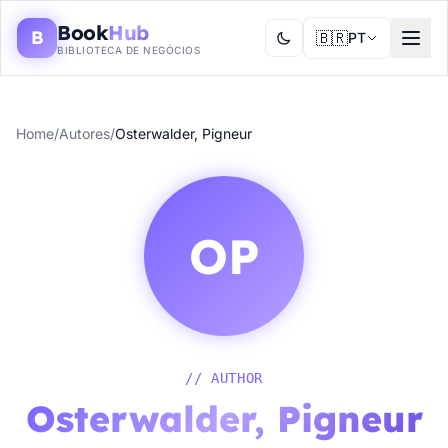
Book
Hub
B
🇧🇷
PT
BIBLIOTECA DE NEGÓCIOS
Home
/
Autores
/
Osterwalder, Pigneur
OP
// AUTHOR
Osterwalder, Pigneur