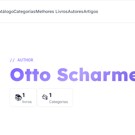
tálogo
Categorias
Melhores Livros
Autores
Artigos
// AUTHOR
Otto Scharm
1
1
📚
📂
livros
Categorias