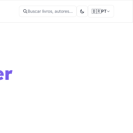
🇧🇷
Buscar livros, autores...
PT
er