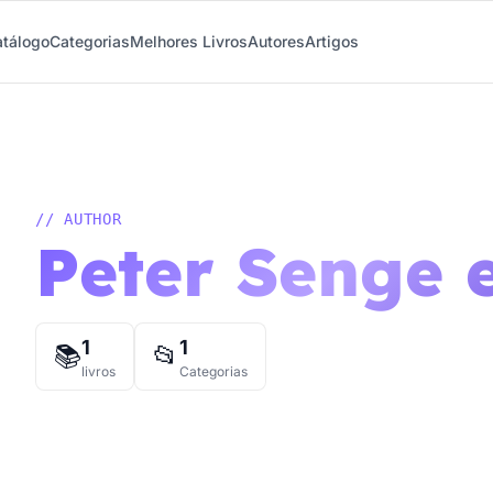
tálogo
Categorias
Melhores Livros
Autores
Artigos
// AUTHOR
Peter Senge e
1
1
📚
📂
livros
Categorias