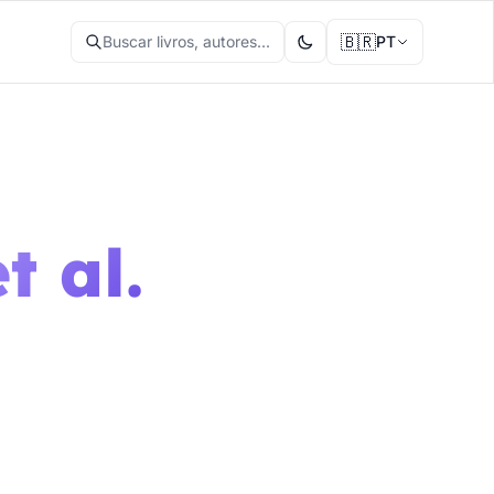
🇧🇷
Buscar livros, autores...
PT
t al.