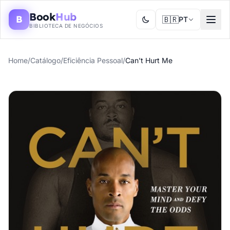
Book
Hub
B
🇧🇷
PT
BIBLIOTECA DE NEGÓCIOS
Home
/
Catálogo
/
Eficiência Pessoal
/
Can't Hurt Me