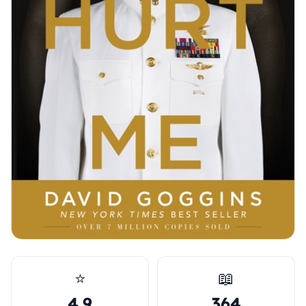
⭐
📖
4.9
364