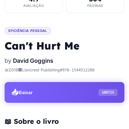
AVALIAÇÃO
PÁGINAS
EFICIÊNCIA PESSOAL
Can't Hurt Me
by
David Goggins
📅
2018
🏢
Lioncrest Publishing
#
978-1544512280
📥
Baixar
GRÁTIS
📖 Sobre o livro