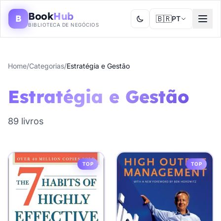
Book
Hub
B
🇧🇷
PT
BIBLIOTECA DE NEGÓCIOS
Home
/
Categorias
/
Estratégia e Gestão
Estratégia e Gestão
89 livros
TOP
TOP