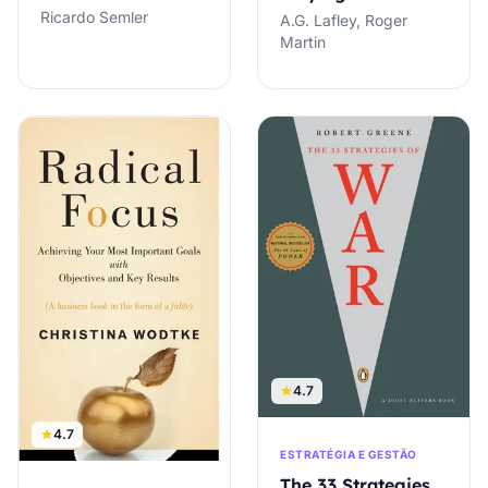
Ricardo Semler
A.G. Lafley, Roger
Martin
4.7
4.7
ESTRATÉGIA E GESTÃO
The 33 Strategies