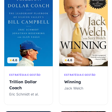
4.6
4.6
ESTRATÉGIA E GESTÃO
ESTRATÉGIA E GESTÃO
Trillion Dollar
Winning
Coach
Jack Welch
Eric Schmidt et al.