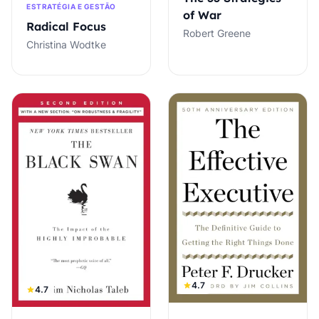
ESTRATÉGIA E GESTÃO
of War
Radical Focus
Robert Greene
Christina Wodtke
4.7
4.7