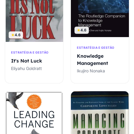
4.6
4.6
ESTRATÉGIA E GESTÃO
ESTRATÉGIA E GESTÃO
Knowledge
It's Not Luck
Management
Eliyahu Goldratt
Ikujiro Nonaka