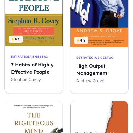
4.9
4.9
ESTRATÉGIA E GESTÃO
ESTRATÉGIA E GESTÃO
7 Habits of Highly
High Output
Effective People
Management
Stephen Covey
Andrew Grove