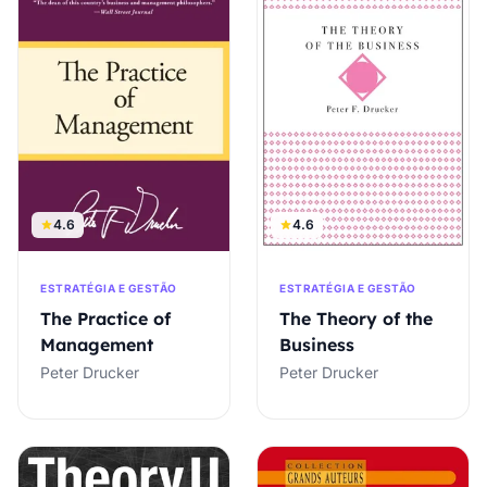
4.6
4.6
ESTRATÉGIA E GESTÃO
ESTRATÉGIA E GESTÃO
The Theory of the
The Practice of
Business
Management
Peter Drucker
Peter Drucker