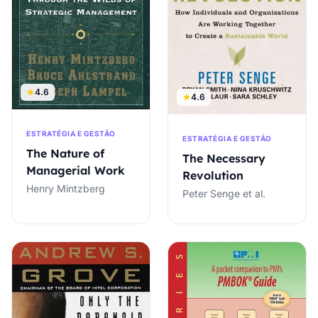
4.6
4.6
ESTRATÉGIA E GESTÃO
ESTRATÉGIA E GESTÃO
The Nature of
The Necessary
Managerial Work
Revolution
Henry Mintzberg
Peter Senge et al.