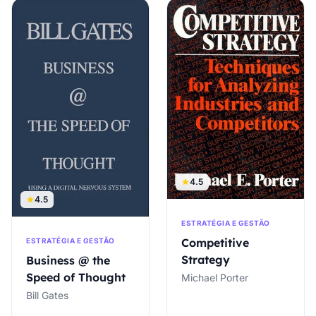
4.5
4.5
ESTRATÉGIA E GESTÃO
Competitive
ESTRATÉGIA E GESTÃO
Strategy
Business @ the
Speed of Thought
Michael Porter
Bill Gates