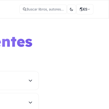
🌎
Buscar libros, autores...
ES
entes