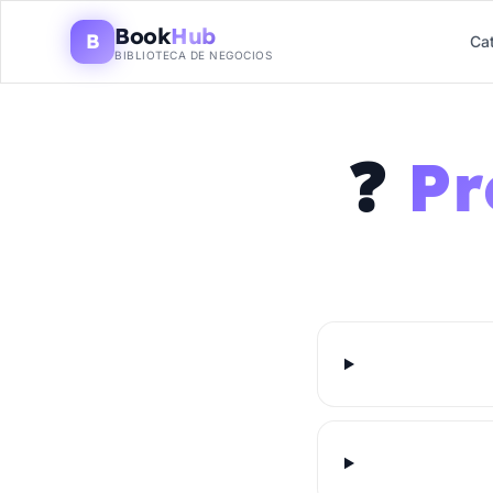
Book
Hub
B
Ca
BIBLIOTECA DE NEGOCIOS
❓
Pr