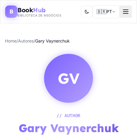
Book
Hub
B
🇧🇷
PT
BIBLIOTECA DE NEGÓCIOS
Home
/
Autores
/
Gary Vaynerchuk
GV
// AUTHOR
Gary Vaynerchuk