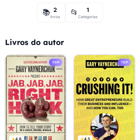
2
1
📚
📂
livros
Categorias
Livros do autor
TOP
TOP
4.6
4.5