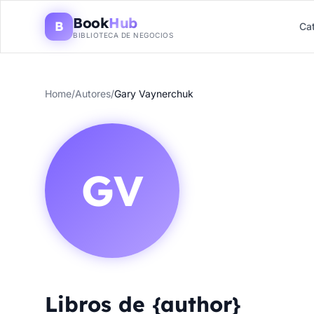
Book
Hub
B
Ca
BIBLIOTECA DE NEGOCIOS
Home
/
Autores
/
Gary Vaynerchuk
GV
Libros de {author}