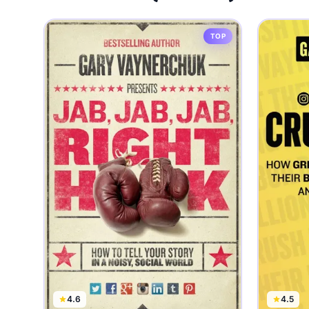
TOP
4.6
4.5