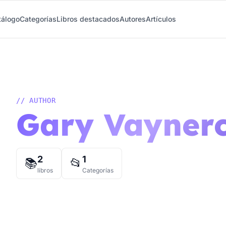
tálogo
Categorías
Libros destacados
Autores
Artículos
// AUTHOR
Gary Vayner
2
1
📚
📂
libros
Categorías