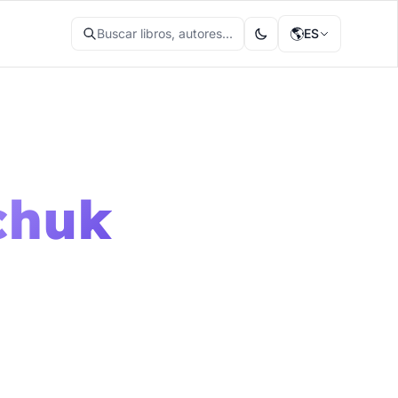
🌎
Buscar libros, autores...
ES
chuk