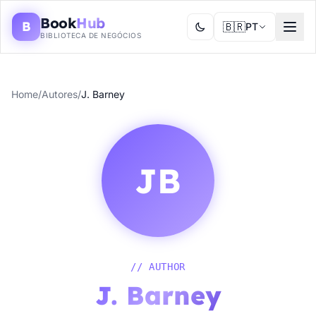
Book
Hub
B
🇧🇷
PT
BIBLIOTECA DE NEGÓCIOS
Home
/
Autores
/
J. Barney
JB
// AUTHOR
J. Barney