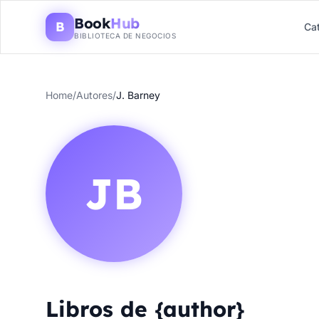
Book
Hub
B
Ca
BIBLIOTECA DE NEGOCIOS
Home
/
Autores
/
J. Barney
JB
Libros de {author}