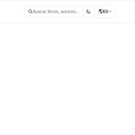
🌎
Buscar libros, autores...
ES