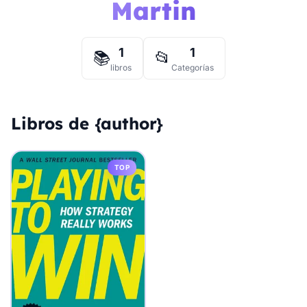
Martin
1
1
📚
📂
libros
Categorías
Libros de {author}
TOP