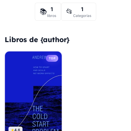
1
1
📚
📂
libros
Categorías
Libros de {author}
TOP
4.6