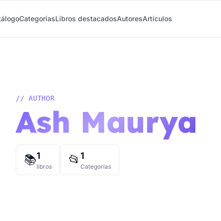
tálogo
Categorías
Libros destacados
Autores
Artículos
// AUTHOR
Ash Maurya
1
1
📚
📂
libros
Categorías