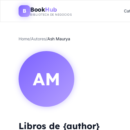
Book
Hub
B
Ca
BIBLIOTECA DE NEGOCIOS
Home
/
Autores
/
Ash Maurya
AM
Libros de {author}