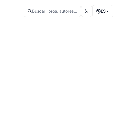
🌎
Buscar libros, autores...
ES