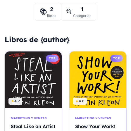
2
1
📚
📂
libros
Categorías
Libros de {author}
TOP
TOP
4.7
4.6
MARKETING Y VENTAS
MARKETING Y VENTAS
Steal Like an Artist
Show Your Work!