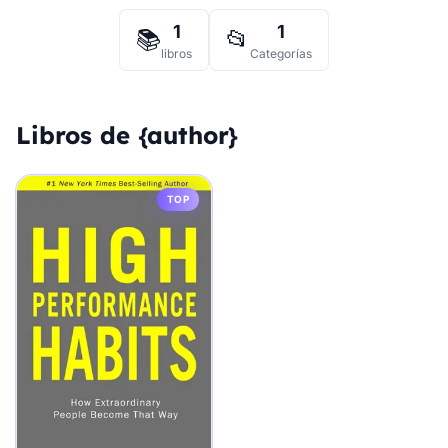
1
1
📚
📂
libros
Categorías
Libros de {author}
TOP