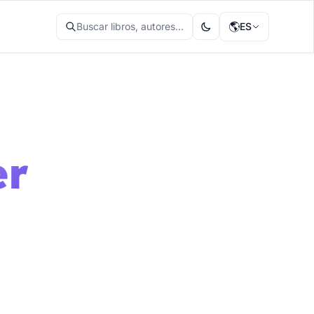
🌎
Buscar libros, autores...
ES
er