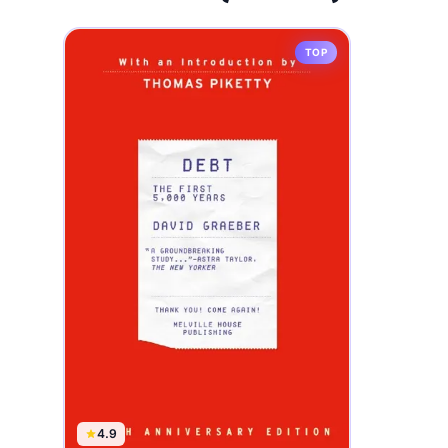
TOP
4.9