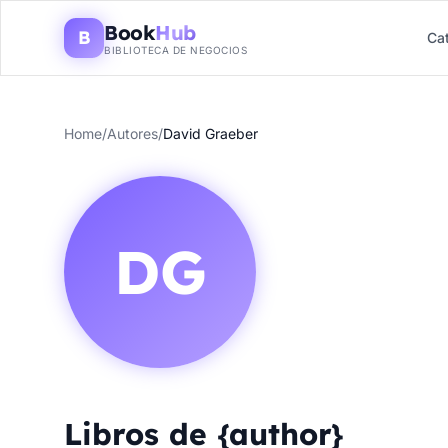
Book
Hub
B
Ca
BIBLIOTECA DE NEGOCIOS
Home
/
Autores
/
David Graeber
DG
Libros de {author}