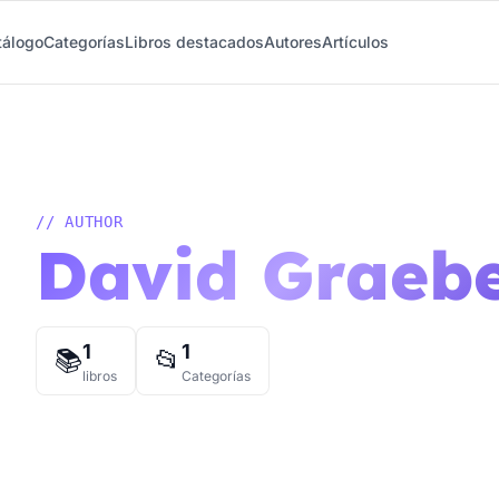
tálogo
Categorías
Libros destacados
Autores
Artículos
// AUTHOR
David Graeb
1
1
📚
📂
libros
Categorías