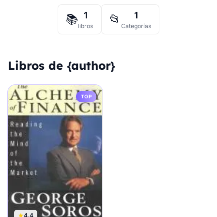
1
1
📚
📂
libros
Categorías
Libros de {author}
TOP
4.4