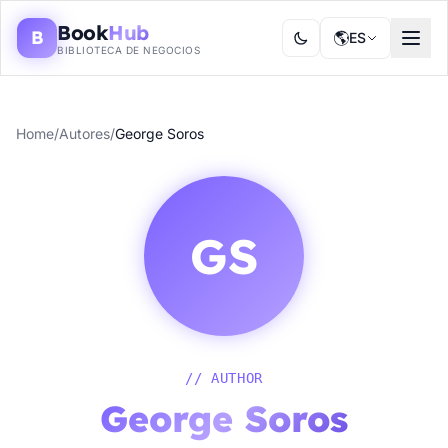
Book
Hub
B
🌎
ES
BIBLIOTECA DE NEGOCIOS
Home
/
Autores
/
George Soros
GS
// AUTHOR
George Soros