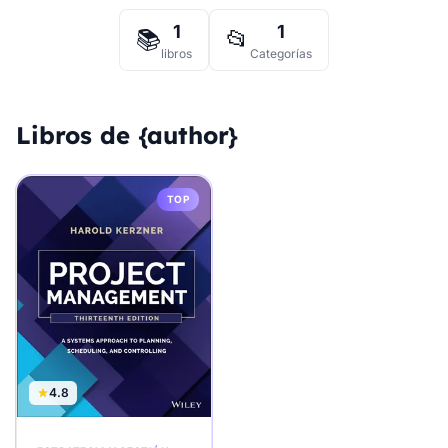
1
1
📚
📂
libros
Categorías
Libros de {author}
TOP
4.8