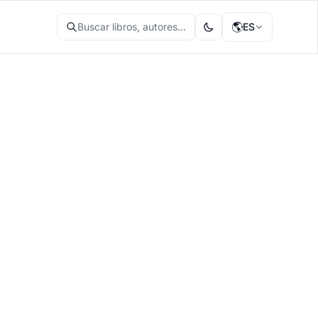
🌎
Buscar libros, autores...
ES