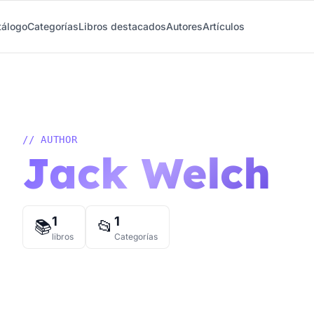
tálogo
Categorías
Libros destacados
Autores
Artículos
// AUTHOR
Jack Welch
1
1
📚
📂
libros
Categorías