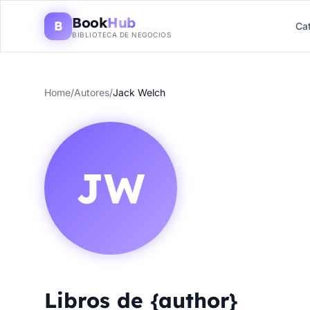
Book
Hub
B
Ca
BIBLIOTECA DE NEGOCIOS
Home
/
Autores
/
Jack Welch
JW
Libros de {author}