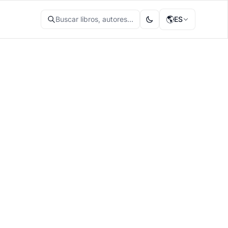
🌎
Buscar libros, autores...
ES