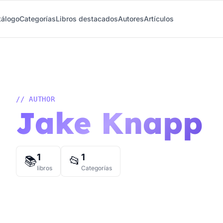
tálogo
Categorías
Libros destacados
Autores
Artículos
// AUTHOR
Jake Knapp
1
1
📚
📂
libros
Categorías