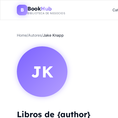
Book
Hub
B
Ca
BIBLIOTECA DE NEGOCIOS
Home
/
Autores
/
Jake Knapp
JK
Libros de {author}