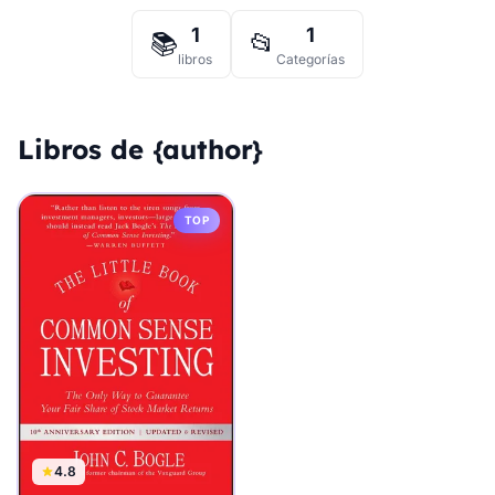
1
1
📚
📂
libros
Categorías
Libros de {author}
TOP
4.8