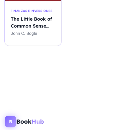
FINANZAS E INVERSIONES
The Little Book of
Common Sense
Investing
John C. Bogle
Book
Hub
B