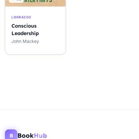
LIDERAZGO
Conscious
Leadership
John Mackey
Book
Hub
B