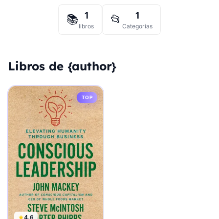
1
1
📚
📂
libros
Categorías
Libros de {author}
TOP
4.6