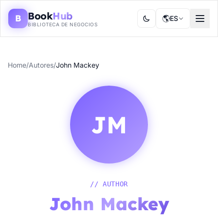
Book
Hub
B
🌎
ES
BIBLIOTECA DE NEGOCIOS
Home
/
Autores
/
John Mackey
JM
// AUTHOR
John Mackey