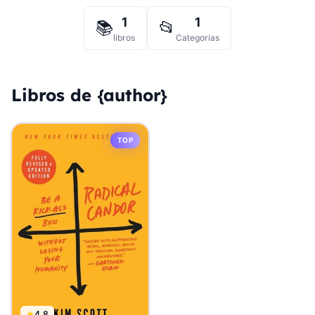
1
1
📚
📂
libros
Categorías
Libros de {author}
TOP
4.8