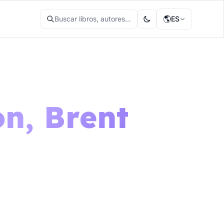
🌎
Buscar libros, autores...
ES
n, Brent