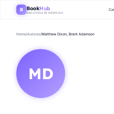
Book
Hub
B
Ca
BIBLIOTECA DE NEGOCIOS
Home
/
Autores
/
Matthew Dixon, Brent Adamson
MD