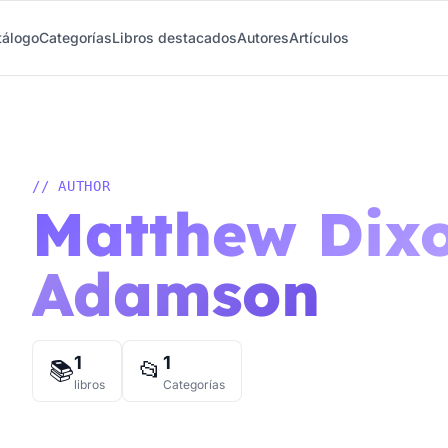
tálogo
Categorías
Libros destacados
Autores
Artículos
// AUTHOR
Matthew Dixo
Adamson
1
1
📚
📂
libros
Categorías