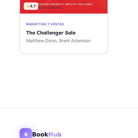
4.7
MARKETING Y VENTAS
The Challenger Sale
Matthew Dixon, Brent Adamson
Book
Hub
B