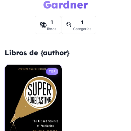
Gardner
1
1
📚
📂
libros
Categorías
Libros de {author}
TOP