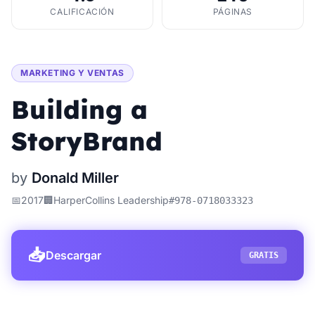
CALIFICACIÓN
PÁGINAS
MARKETING Y VENTAS
Building a
StoryBrand
by
Donald Miller
📅
2017
🏢
HarperCollins Leadership
#
978-0718033323
📥
Descargar
GRATIS