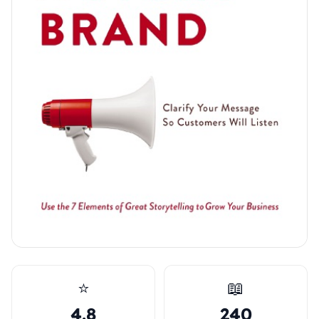
⭐
📖
4.8
240