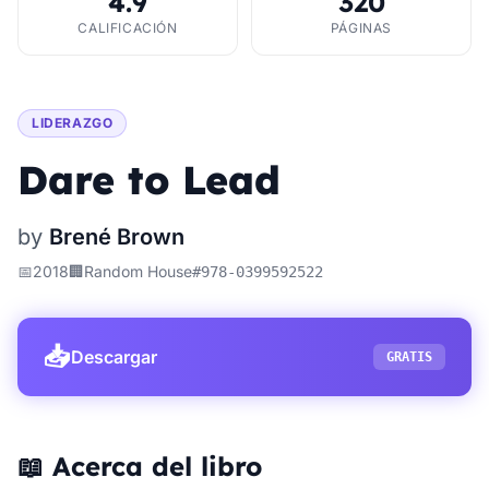
4.9
320
CALIFICACIÓN
PÁGINAS
LIDERAZGO
Dare to Lead
by
Brené Brown
📅
2018
🏢
Random House
#
978-0399592522
📥
Descargar
GRATIS
📖 Acerca del libro