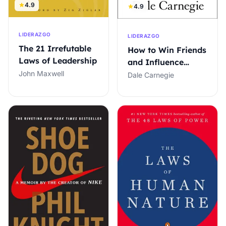
4.9
4.9
LIDERAZGO
LIDERAZGO
The 21 Irrefutable
How to Win Friends
Laws of Leadership
and Influence
People
John Maxwell
Dale Carnegie