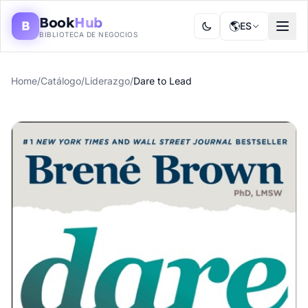
Book
Hub
B
🌎
ES
BIBLIOTECA DE NEGOCIOS
Home
/
Catálogo
/
Liderazgo
/
Dare to Lead