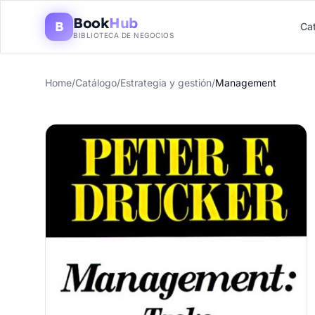
Book
Hub
B
Ca
BIBLIOTECA DE NEGOCIOS
Home
/
Catálogo
/
Estrategia y gestión
/
Management