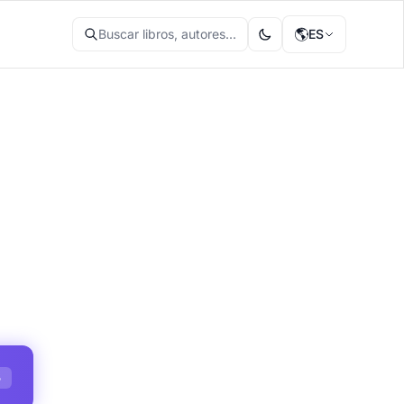
🌎
Buscar libros, autores...
ES
S