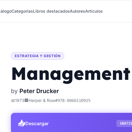
tálogo
Categorías
Libros destacados
Autores
Artículos
ESTRATEGIA Y GESTIÓN
Management
by
Peter Drucker
📅
1973
🏢
Harper & Row
#
978-0060110925
📥
Descargar
GRATI