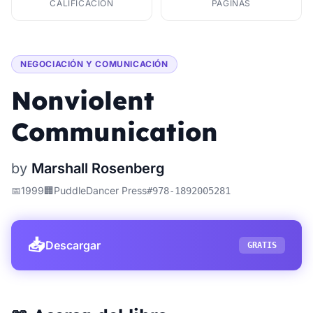
CALIFICACIÓN
PÁGINAS
NEGOCIACIÓN Y COMUNICACIÓN
Nonviolent
Communication
by
Marshall Rosenberg
📅
1999
🏢
PuddleDancer Press
#
978-1892005281
📥
Descargar
GRATIS