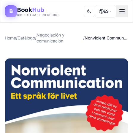
Book
Hub
B
🌎
ES
BIBLIOTECA DE NEGOCIOS
Negociación y
Home
/
Catálogo
/
/
Nonviolent Communication
comunicación