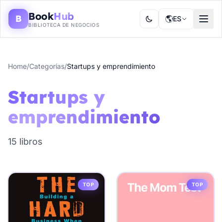
Book
Hub
B
🌎
ES
BIBLIOTECA DE NEGOCIOS
Home
/
Categorías
/
Startups y emprendimiento
Startups y
emprendimiento
15 libros
TOP
TOP