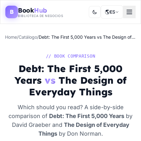
Book
Hub
B
🌎
ES
BIBLIOTECA DE NEGOCIOS
Home
/
Catálogo
/
Debt: The First 5,000 Years vs The Design of Everyday Things
// BOOK COMPARISON
Debt: The First 5,000
Years
vs
The Design of
Everyday Things
Which should you read? A side-by-side
comparison of
Debt: The First 5,000 Years
by
David Graeber and
The Design of Everyday
Things
by Don Norman.