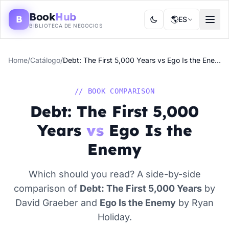
Book
Hub
B
🌎
ES
BIBLIOTECA DE NEGOCIOS
Home
/
Catálogo
/
Debt: The First 5,000 Years vs Ego Is the Enemy
// BOOK COMPARISON
Debt: The First 5,000
Years
vs
Ego Is the
Enemy
Which should you read? A side-by-side
comparison of
Debt: The First 5,000 Years
by
David Graeber and
Ego Is the Enemy
by Ryan
Holiday.