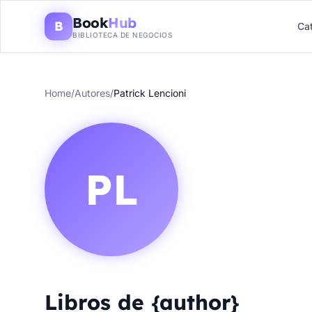
Book
Hub
B
Ca
BIBLIOTECA DE NEGOCIOS
Home
/
Autores
/
Patrick Lencioni
PL
Libros de {author}