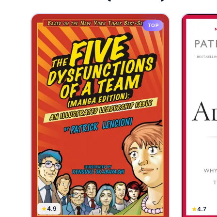
TOP
4.9
4.7