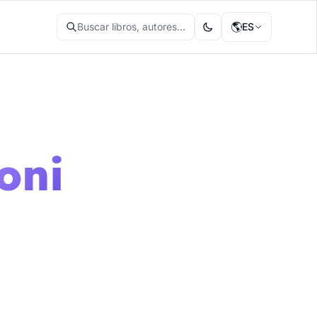
🌎
Buscar libros, autores...
ES
oni