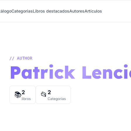
tálogo
Categorías
Libros destacados
Autores
Artículos
// AUTHOR
Patrick Lenci
2
2
📚
📂
libros
Categorías